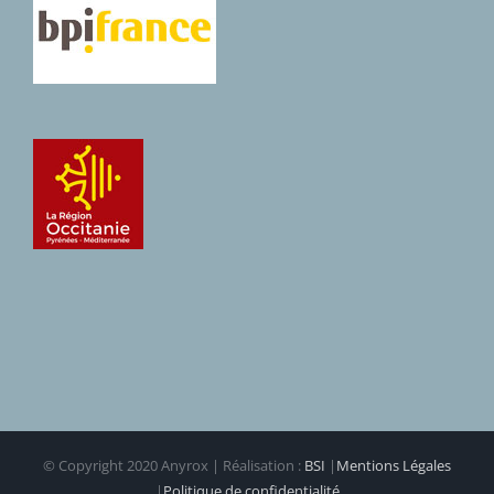
© Copyright 2020 Anyrox | Réalisation :
BSI
|
Mentions Légales
|
Politique de confidentialité