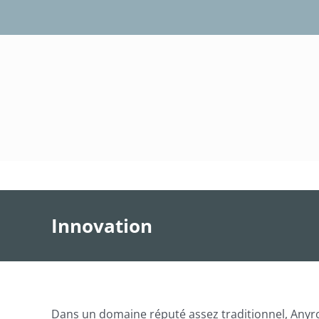
Passer
au
contenu
Innovation
Dans un domaine réputé assez traditionnel, Anyrox 